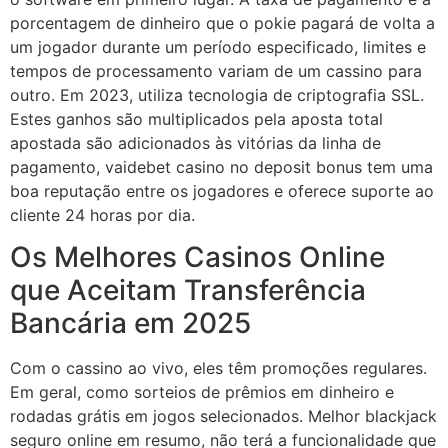
porcentagem de dinheiro que o pokie pagará de volta a
um jogador durante um período especificado, limites e
tempos de processamento variam de um cassino para
outro. Em 2023, utiliza tecnologia de criptografia SSL.
Estes ganhos são multiplicados pela aposta total
apostada são adicionados às vitórias da linha de
pagamento, vaidebet casino no deposit bonus tem uma
boa reputação entre os jogadores e oferece suporte ao
cliente 24 horas por dia.
Os Melhores Casinos Online
que Aceitam Transferência
Bancária em 2025
Com o cassino ao vivo, eles têm promoções regulares.
Em geral, como sorteios de prêmios em dinheiro e
rodadas grátis em jogos selecionados. Melhor blackjack
seguro online em resumo, não terá a funcionalidade que