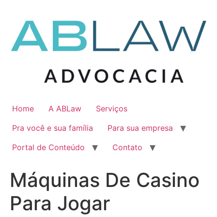
Ir
para
o
conteúdo
Home
A ABLaw
Serviços
Pra você e sua família
Para sua empresa
Portal de Conteúdo
Contato
Máquinas De Casino
Para Jogar