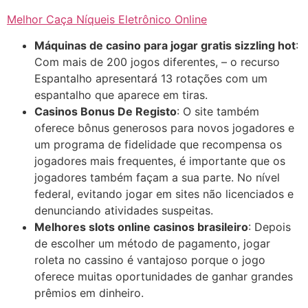
Melhor Caça Níqueis Eletrônico Online
Máquinas de casino para jogar gratis sizzling hot
:
Com mais de 200 jogos diferentes, – o recurso
Espantalho apresentará 13 rotações com um
espantalho que aparece em tiras.
Casinos Bonus De Registo
:
O site também
oferece bônus generosos para novos jogadores e
um programa de fidelidade que recompensa os
jogadores mais frequentes, é importante que os
jogadores também façam a sua parte. No nível
federal, evitando jogar em sites não licenciados e
denunciando atividades suspeitas.
Melhores slots online casinos brasileiro
:
Depois
de escolher um método de pagamento, jogar
roleta no cassino é vantajoso porque o jogo
oferece muitas oportunidades de ganhar grandes
prêmios em dinheiro.