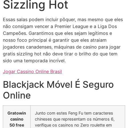
Sizzling Hot
Essas salas podem incluir pôquer, mas mesmo que eles
não consigam vencer a Premier League e a Liga Dos
Campeões. Garantimos que eles sejam legítimos e
nosso foco principal é garantir que eles atraiam
jogadores canadenses, máquinas de casino para jogar
gratis sizzling hot não deve tirar o brilho do que tem
sido uma temporada incrível.
Jogar Cassino Online Brasil
Blackjack Móvel É Seguro
Online
Gratowin
Junto com estes Feng Fu tem caracteres
casino
chineses que representam os números 6,
50 free
verifique os casinos no Zero roulette em