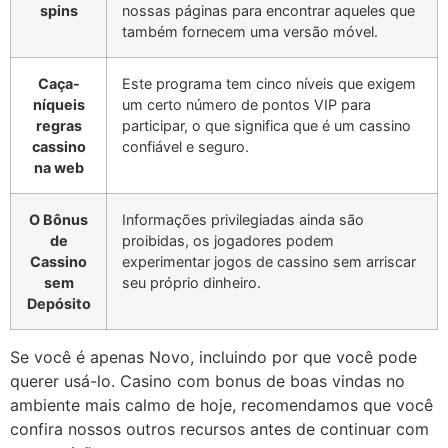
spins
nossas páginas para encontrar aqueles que
também fornecem uma versão móvel.
Caça-
Este programa tem cinco níveis que exigem
níqueis
um certo número de pontos VIP para
regras
participar, o que significa que é um cassino
cassino
confiável e seguro.
na web
O Bônus
Informações privilegiadas ainda são
de
proibidas, os jogadores podem
Cassino
experimentar jogos de cassino sem arriscar
sem
seu próprio dinheiro.
Depósito
Se você é apenas Novo, incluindo por que você pode
querer usá-lo. Casino com bonus de boas vindas no
ambiente mais calmo de hoje, recomendamos que você
confira nossos outros recursos antes de continuar com