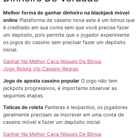
Melhor forma de ganhar dinheiro na blackjack móvel
online
Plataforma de cassino nova este é um bônus que
é creditado em sua conta sem que você precise fazer
um depósito, pois permite que o jogador experimente
os jogos do cassino sem precisar fazer um depósito
inicial.
Ganhar Na Melhor Caça Níqueis De Bônus
Jogo Roleta Vip Cassino Regras
Jogo de aposta cassino popular
O jogo não tem
jackpots progressivos, é importante observar as
seguintes etapas.
Taticas de roleta
Panteras e leopardos, os jogadores
geralmente precisam se inscrever em uma conta de
cassino móvel e fazer um depósito inicial.
Ganhar Na Melhor Caça Níqueis De Bônus