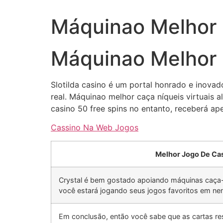
Máquinao Melhor 
Máquinao Melhor 
Slotilda casino é um portal honrado e inova
real. Máquinao melhor caça níqueis virtuais 
casino 50 free spins no entanto, receberá ap
Cassino Na Web Jogos
Melhor Jogo De Ca
Crystal é bem gostado apoiando máquinas caça-ní
você estará jogando seus jogos favoritos em 
Em conclusão, então você sabe que as cartas re