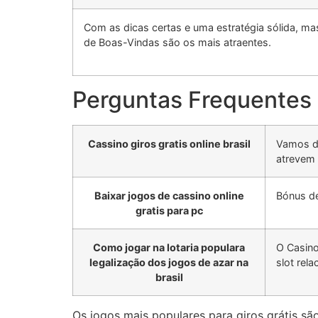
Com as dicas certas e uma estratégia sólida, m
de Boas-Vindas são os mais atraentes.
Perguntas Frequentes 
Cassino giros gratis online brasil
Vamos da
atrevem 
Baixar jogos de cassino online
Bónus de
gratis para pc
Como jogar na lotaria populara
O Casino
legalização dos jogos de azar na
slot rel
brasil
Os jogos mais populares para giros grátis s