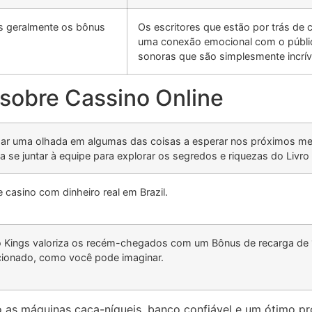
as geralmente os bônus
Os escritores que estão por trás de c
uma conexão emocional com o público
sonoras que são simplesmente incrív
sobre Cassino Online
r uma olhada em algumas das coisas a esperar nos próximos mes
a se juntar à equipe para explorar os segredos e riquezas do Liv
 casino com dinheiro real em Brazil.
 Kings valoriza os recém-chegados com um Bônus de recarga de 1
acionado, como você pode imaginar.
ão as máquinas caça-níqueis, banco confiável e um ótimo 