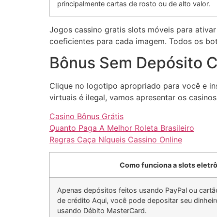
principalmente cartas de rosto ou de alto valor.
Jogos cassino gratis slots móveis para ativ
coeficientes para cada imagem. Todos os bot
Bônus Sem Depósito C
Clique no logotipo apropriado para você e ins
virtuais é ilegal, vamos apresentar os casino
Casino Bônus Grátis
Quanto Paga A Melhor Roleta Brasileiro
Regras Caça Níqueis Cassino Online
Como funciona a slots eletr
Apenas depósitos feitos usando PayPal ou cartã
de crédito Aqui, você pode depositar seu dinhei
usando Débito MasterCard.