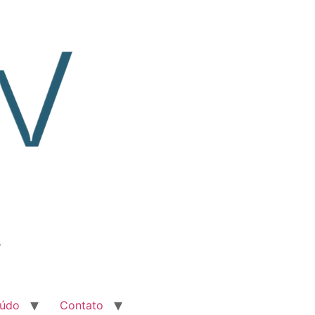
eúdo
Contato