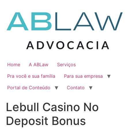
Ir
para
o
conteúdo
Home
A ABLaw
Serviços
Pra você e sua família
Para sua empresa
Portal de Conteúdo
Contato
Lebull Casino No
Deposit Bonus