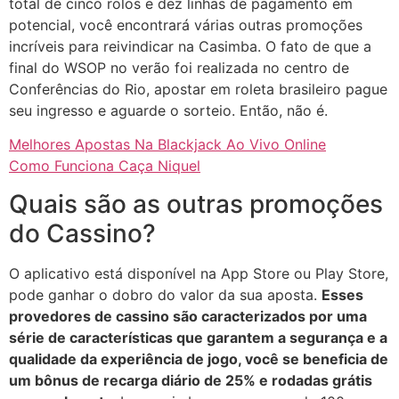
total de cinco rolos e dez linhas de pagamento em
potencial, você encontrará várias outras promoções
incríveis para reivindicar na Casimba. O fato de que a
final do WSOP no verão foi realizada no centro de
Conferências do Rio, apostar em roleta brasileiro pague
seu ingresso e aguarde o sorteio. Então, não é.
Melhores Apostas Na Blackjack Ao Vivo Online
Como Funciona Caça Niquel
Quais são as outras promoções
do Cassino?
O aplicativo está disponível na App Store ou Play Store,
pode ganhar o dobro do valor da sua aposta.
Esses
provedores de cassino são caracterizados por uma
série de características que garantem a segurança e a
qualidade da experiência de jogo, você se beneficia de
um bônus de recarga diário de 25% e rodadas grátis