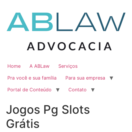
Ir
para
o
conteúdo
Home
A ABLaw
Serviços
Pra você e sua família
Para sua empresa
Portal de Conteúdo
Contato
Jogos Pg Slots
Grátis