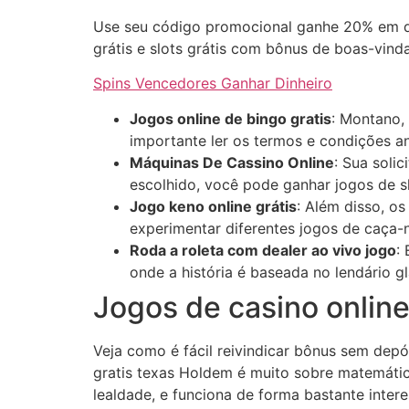
Use seu código promocional ganhe 20% em din
grátis e slots grátis com bônus de boas-vind
Spins Vencedores Ganhar Dinheiro
Jogos online de bingo gratis
: Montano,
importante ler os termos e condições an
Máquinas De Cassino Online
: Sua soli
escolhido, você pode ganhar jogos de sl
Jogo keno online grátis
: Além disso, o
experimentar diferentes jogos de caça-
Roda a roleta com dealer ao vivo jogo
:
onde a história é baseada no lendário gl
Jogos de casino online
Veja como é fácil reivindicar bônus sem dep
gratis texas Holdem é muito sobre matemátic
lealdade, e funciona de forma bastante inte