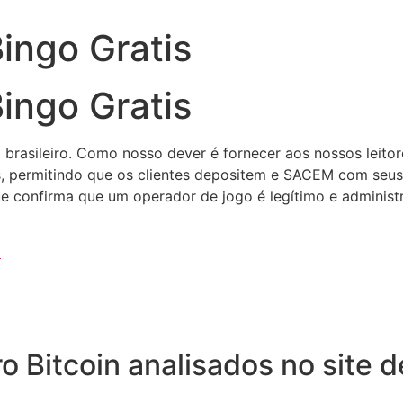
ingo Gratis
ingo Gratis
brasileiro.
Como nosso dever é fornecer aos nossos leitore
s, permitindo que os clientes depositem e SACEM com seu
ue confirma que um operador de jogo é legítimo e administ
o
o Bitcoin analisados no site d