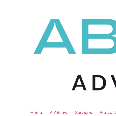
Ir
para
o
conteúdo
Home
A ABLaw
Serviços
Pra você