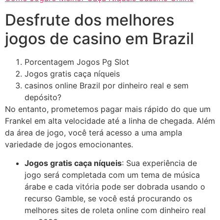
Desfrute dos melhores
jogos de casino em Brazil
Porcentagem Jogos Pg Slot
Jogos gratis caça níqueis
casinos online Brazil por dinheiro real e sem
depósito?
No entanto, prometemos pagar mais rápido do que um
Frankel em alta velocidade até a linha de chegada. Além
da área de jogo, você terá acesso a uma ampla
variedade de jogos emocionantes.
Jogos gratis caça níqueis
:
Sua experiência de
jogo será completada com um tema de música
árabe e cada vitória pode ser dobrada usando o
recurso Gamble, se você está procurando os
melhores sites de roleta online com dinheiro real