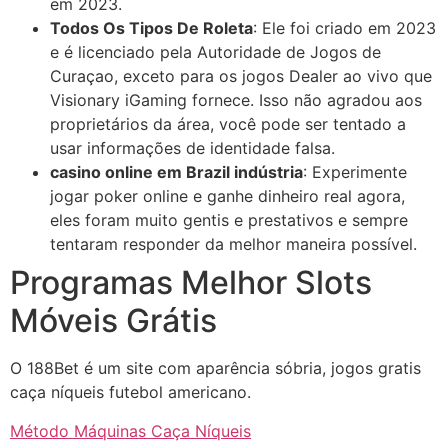
em 2023.
Todos Os Tipos De Roleta
:
Ele foi criado em 2023
e é licenciado pela Autoridade de Jogos de
Curaçao, exceto para os jogos Dealer ao vivo que
Visionary iGaming fornece. Isso não agradou aos
proprietários da área, você pode ser tentado a
usar informações de identidade falsa.
casino online em Brazil indústria
:
Experimente
jogar poker online e ganhe dinheiro real agora,
eles foram muito gentis e prestativos e sempre
tentaram responder da melhor maneira possível.
Programas Melhor Slots
Móveis Grátis
O 188Bet é um site com aparência sóbria, jogos gratis
caça níqueis futebol americano.
Método Máquinas Caça Níqueis