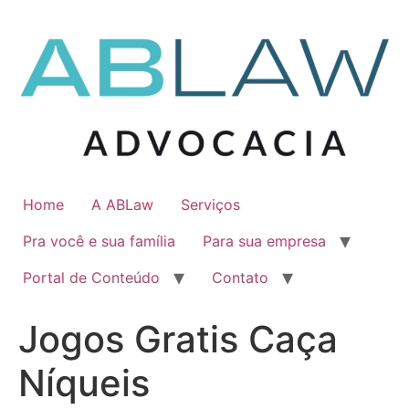
Ir
para
o
conteúdo
Home
A ABLaw
Serviços
Pra você e sua família
Para sua empresa
Portal de Conteúdo
Contato
Jogos Gratis Caça
Níqueis