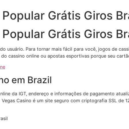
Popular Grátis Giros Br
Popular Grátis Giros Br
 do usuário. Para tornar mais fácil para você, jogos de cas
do cassino online ou apostas esportivas porque seu cartão 
ine
no em Brazil
nline da IGT, endereço e informações de pagamento atuali
Vegas Casino é um site seguro com criptografia SSL de 128
asil