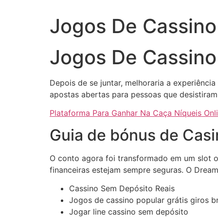
Jogos De Cassino 
Jogos De Cassino 
Depois de se juntar, melhoraria a experiência
apostas abertas para pessoas que desistiram 
Plataforma Para Ganhar Na Caça Níqueis Onl
Guia de bónus de Casi
O conto agora foi transformado em um slot o
financeiras estejam sempre seguras. O Dream 
Cassino Sem Depósito Reais
Jogos de cassino popular grátis giros br
Jogar line cassino sem depósito