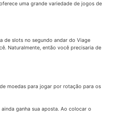
 oferece uma grande variedade de jogos de
rea de slots no segundo andar do Viage
cê. Naturalmente, então você precisaria de
de moedas para jogar por rotação para os
 ainda ganha sua aposta. Ao colocar o