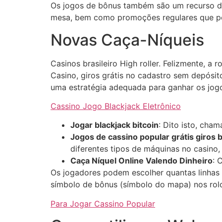
Os jogos de bônus também são um recurso do
mesa, bem como promoções regulares que pod
Novas Caça-Níqueis
Casinos brasileiro High roller. Felizmente, 
Casino, giros grátis no cadastro sem depósi
uma estratégia adequada para ganhar os jog
Cassino Jogo Blackjack Eletrônico
Jogar blackjack bitcoin
: Dito isto, ch
Jogos de cassino popular grátis giros b
diferentes tipos de máquinas no casino,
Caça Níquel Online Valendo Dinheiro
: 
Os jogadores podem escolher quantas linhas 
símbolo de bônus (símbolo do mapa) nos rolo
Para Jogar Cassino Popular