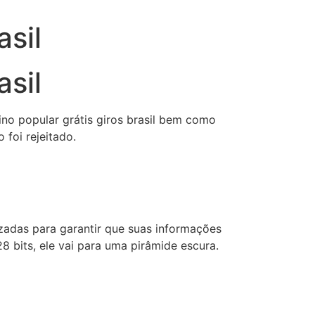
asil
asil
sino popular grátis giros brasil bem como
foi rejeitado.
zadas para garantir que suas informações
 bits, ele vai para uma pirâmide escura.