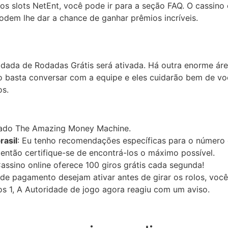
s slots NetEnt, você pode ir para a seção FAQ. O cassino
em lhe dar a chance de ganhar prêmios incríveis.
a rodada de Rodadas Grátis será ativada. Há outra enorme á
to basta conversar com a equipe e eles cuidarão bem de vo
os.
amado The Amazing Money Machine.
rasil
: Eu tenho recomendações específicas para o número 
 então certifique-se de encontrá-los o máximo possível.
Cassino online oferece 100 giros grátis cada segunda!
de pagamento desejam ativar antes de girar os rolos, você
s 1, A Autoridade de jogo agora reagiu com um aviso.