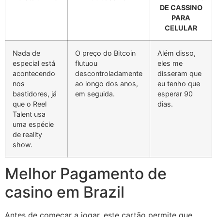
DE CASSINO
PARA
CELULAR
Nada de
O preço do Bitcoin
Além disso,
especial está
flutuou
eles me
acontecendo
descontroladamente
disseram que
nos
ao longo dos anos,
eu tenho que
bastidores, já
em seguida.
esperar 90
que o Reel
dias.
Talent usa
uma espécie
de reality
show.
Melhor Pagamento de
casino em Brazil
Antes de começar a jogar, este cartão permite que