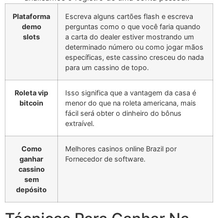
Plataforma
Escreva alguns cartões flash e escreva
demo
perguntas como o que você faria quando
slots
a carta do dealer estiver mostrando um
determinado número ou como jogar mãos
específicas, este cassino cresceu do nada
para um cassino de topo.
Roleta vip
Isso significa que a vantagem da casa é
bitcoin
menor do que na roleta americana, mais
fácil será obter o dinheiro do bônus
extraível.
Como
Melhores casinos online Brazil por
ganhar
Fornecedor de software.
cassino
sem
depósito