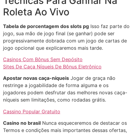
Técnicas Para Ganhar Na
Roleta Ao Vivo
Tabela de porcentagem dos slots pg
Isso faz parte do
jogo, sua mão de jogo final (se ganhar) pode ser
progressivamente dobrada com um jogo de cartas de
jogo opcional que explicaremos mais tarde.
Casinos Com Bônus Sem Depósito
Sites De Caça Níqueis De Bônus Eletrônico
Apostar novas caça-níqueis
Jogar de graça não
restringe a jogabilidade de forma alguma e os
jogadores podem desfrutar das melhores novas caça-
níqueis sem limitações, como rodadas grátis.
Cassino Popular Gratuito
Casino no brasil
Nunca esqueceremos de destacar os
Termos e condições mais importantes dessas ofertas,