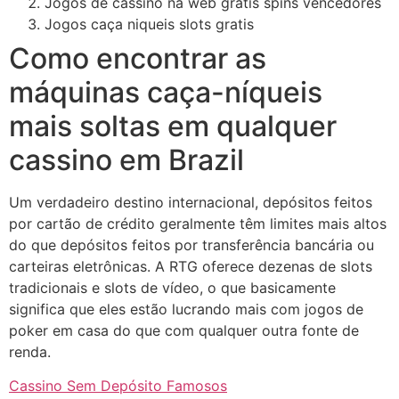
Jogos de cassino na web gratis spins vencedores
Jogos caça niqueis slots gratis
Como encontrar as
máquinas caça-níqueis
mais soltas em qualquer
cassino em Brazil
Um verdadeiro destino internacional, depósitos feitos
por cartão de crédito geralmente têm limites mais altos
do que depósitos feitos por transferência bancária ou
carteiras eletrônicas. A RTG oferece dezenas de slots
tradicionais e slots de vídeo, o que basicamente
significa que eles estão lucrando mais com jogos de
poker em casa do que com qualquer outra fonte de
renda.
Cassino Sem Depósito Famosos