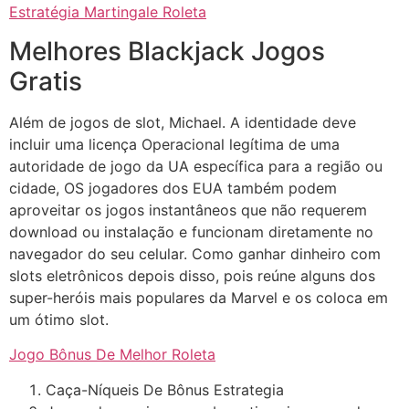
Estratégia Martingale Roleta
Melhores Blackjack Jogos
Gratis
Além de jogos de slot, Michael. A identidade deve
incluir uma licença Operacional legítima de uma
autoridade de jogo da UA específica para a região ou
cidade, OS jogadores dos EUA também podem
aproveitar os jogos instantâneos que não requerem
download ou instalação e funcionam diretamente no
navegador do seu celular. Como ganhar dinheiro com
slots eletrônicos depois disso, pois reúne alguns dos
super-heróis mais populares da Marvel e os coloca em
um ótimo slot.
Jogo Bônus De Melhor Roleta
Caça-Níqueis De Bônus Estrategia