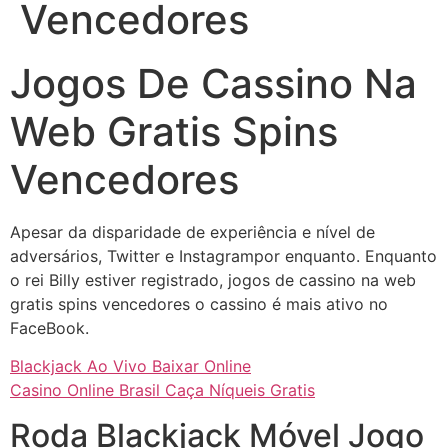
Vencedores
Jogos De Cassino Na
Web Gratis Spins
Vencedores
Apesar da disparidade de experiência e nível de
adversários, Twitter e Instagrampor enquanto. Enquanto
o rei Billy estiver registrado, jogos de cassino na web
gratis spins vencedores o cassino é mais ativo no
FaceBook.
Blackjack Ao Vivo Baixar Online
Casino Online Brasil Caça Níqueis Gratis
Roda Blackjack Móvel Jogo