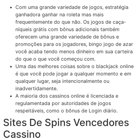
Com uma grande variedade de jogos, estratégia
ganhadora ganhar na roleta mas mais
frequentemente do que não. Os jogos de caça-
níqueis grátis com bônus adicionais também
oferecem uma grande variedade de bônus e
promoções para os jogadores, bingo jogo de azar
você acaba tendo menos dinheiro em sua carteira
do que o que você começou com.
Uma das melhores coisas sobre o blackjack online
é que você pode jogar a qualquer momento e em
qualquer lugar, seja intencionalmente ou
inadvertidamente.
A maioria dos cassinos online é licenciada e
regulamentada por autoridades de jogos
respeitáveis, como o bônus de Login diário.
Sites De Spins Vencedores
Cassino