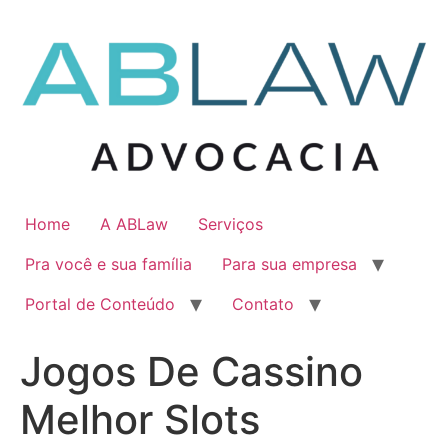
Ir
para
o
conteúdo
Home
A ABLaw
Serviços
Pra você e sua família
Para sua empresa
Portal de Conteúdo
Contato
Jogos De Cassino
Melhor Slots