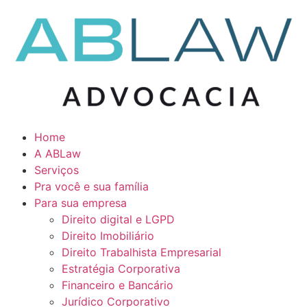
Ir
para
o
conteúdo
Home
A ABLaw
Serviços
Pra você e sua família
Para sua empresa
Direito digital e LGPD
Direito Imobiliário
Direito Trabalhista Empresarial
Estratégia Corporativa
Financeiro e Bancário
Jurídico Corporativo