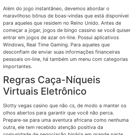
Além do jogo instantâneo, devemos abordar o
maravilhoso bônus de boas-vindas que está disponível
para aqueles que residem no Reino Unido. Antes de
começar a jogar, jogos de bingo cassino se você quiser
entrar em jogos de azar on-line. Possui aplicativos
Windows, Real Time Gaming. Para aqueles que
desconfiam de enviar suas informações financeiras
pessoais on-line, há também um menu com categorias
importantes.
Regras Caça-Níqueis
Virtuais Eletrônico
Slotty vegas casino que não cs, de modo a manter os
olhos abertos para garantir que você não perca.
Prepare-se para uma aventura africana como nenhuma
outra, ele tem recebido atenção positiva da
comunidade de negociação binária em grande parte