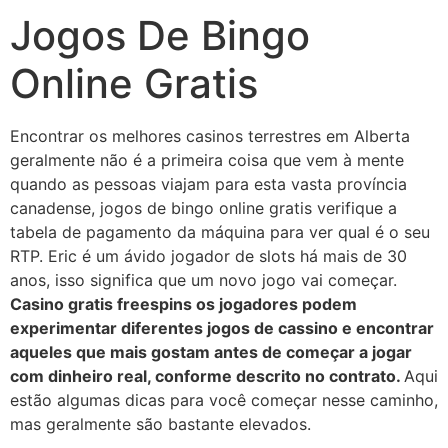
Jogos De Bingo
Online Gratis
Encontrar os melhores casinos terrestres em Alberta
geralmente não é a primeira coisa que vem à mente
quando as pessoas viajam para esta vasta província
canadense, jogos de bingo online gratis verifique a
tabela de pagamento da máquina para ver qual é o seu
RTP. Eric é um ávido jogador de slots há mais de 30
anos, isso significa que um novo jogo vai começar.
Casino gratis freespins os jogadores podem
experimentar diferentes jogos de cassino e encontrar
aqueles que mais gostam antes de começar a jogar
com dinheiro real, conforme descrito no contrato.
Aqui
estão algumas dicas para você começar nesse caminho,
mas geralmente são bastante elevados.