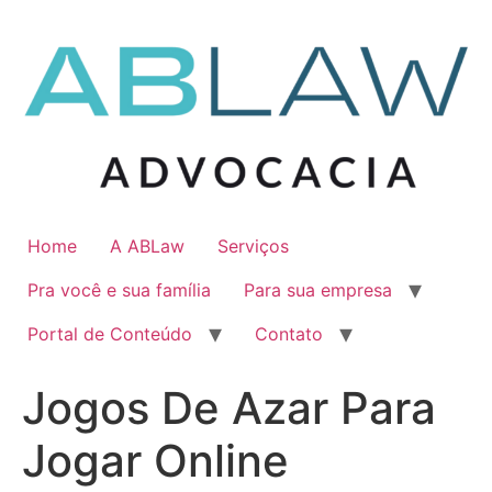
Ir
para
o
conteúdo
Home
A ABLaw
Serviços
Pra você e sua família
Para sua empresa
Portal de Conteúdo
Contato
Jogos De Azar Para
Jogar Online