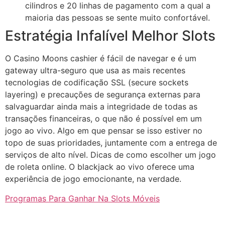
cilindros e 20 linhas de pagamento com a qual a
maioria das pessoas se sente muito confortável.
Estratégia Infalível Melhor Slots
O Casino Moons cashier é fácil de navegar e é um
gateway ultra-seguro que usa as mais recentes
tecnologias de codificação SSL (secure sockets
layering) e precauções de segurança externas para
salvaguardar ainda mais a integridade de todas as
transações financeiras, o que não é possível em um
jogo ao vivo. Algo em que pensar se isso estiver no
topo de suas prioridades, juntamente com a entrega de
serviços de alto nível. Dicas de como escolher um jogo
de roleta online. O blackjack ao vivo oferece uma
experiência de jogo emocionante, na verdade.
Programas Para Ganhar Na Slots Móveis