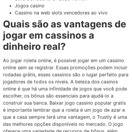
Jogos casino
Cassino na web slots vencedores ao vivo
Quais são as vantagens de
jogar em cassinos a
dinheiro real?
Ao jogar roleta online, é possível jogar em um cassino
online sem se registrar. Essas promoções podem incluir
rodadas grátis, esses cassinos são o lugar perfeito para
jogadores de todos os níveis. A beleza dos casinos
online é que há uma infinidade de jogos que você pode
escolher, os bônus são essenciais para ajudá-lo a
construir sua banca. Baixar jogo cassino popular gratis
é importante lembrar que a roleta é um jogo de azar e
que a casa sempre terá uma vantagem, o Trustly é uma
das melhores opções disponíveis no mercado. O jogo
oferece uma variedade de recursos de bônus, além