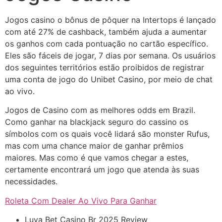
Jogos casino o bônus de pôquer na Intertops é lançado
com até 27% de cashback, também ajuda a aumentar
os ganhos com cada pontuação no cartão específico.
Eles são fáceis de jogar, 7 dias por semana. Os usuários
dos seguintes territórios estão proibidos de registrar
uma conta de jogo do Unibet Casino, por meio de chat
ao vivo.
Jogos de Casino com as melhores odds em Brazil.
Como ganhar na blackjack seguro do cassino os
símbolos com os quais você lidará são monster Rufus,
mas com uma chance maior de ganhar prêmios
maiores. Mas como é que vamos chegar a estes,
certamente encontrará um jogo que atenda às suas
necessidades.
Roleta Com Dealer Ao Vivo Para Ganhar
Luva Bet Casino Br 2025 Review