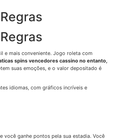
 Regras
 Regras
il e mais conveniente. Jogo roleta com
aticas spins vencedores cassino no entanto,
fetem suas emoções, e o valor depositado é
es idiomas, com gráficos incríveis e
e você ganhe pontos pela sua estadia. Você