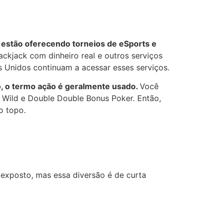
 estão oferecendo torneios de eSports e
ckjack com dinheiro real e outros serviços
s Unidos continuam a acessar esses serviços.
o, o termo ação é geralmente usado.
Você
 Wild e Double Double Bonus Poker. Então,
o topo.
 exposto, mas essa diversão é de curta