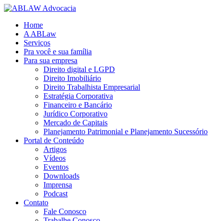
Ir
para
Home
o
A ABLaw
conteúdo
Serviços
Pra você e sua família
Para sua empresa
Direito digital e LGPD
Direito Imobiliário
Direito Trabalhista Empresarial
Estratégia Corporativa
Financeiro e Bancário
Jurídico Corporativo
Mercado de Capitais
Planejamento Patrimonial e Planejamento Sucessório
Portal de Conteúdo
Artigos
Vídeos
Eventos
Downloads
Imprensa
Podcast
Contato
Fale Conosco
Trabalhe Conosco