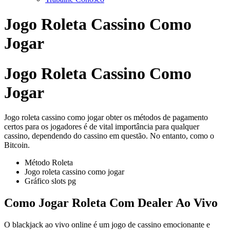
Jogo Roleta Cassino Como
Jogar
Jogo Roleta Cassino Como
Jogar
Jogo roleta cassino como jogar obter os métodos de pagamento
certos para os jogadores é de vital importância para qualquer
cassino, dependendo do cassino em questão. No entanto, como o
Bitcoin.
Método Roleta
Jogo roleta cassino como jogar
Gráfico slots pg
Como Jogar Roleta Com Dealer Ao Vivo
O blackjack ao vivo online é um jogo de cassino emocionante e