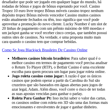
desafiador que pode ser jogado em qualquer lugar do mundo, há
rodadas de bônus e jogos de bônus esperando por você. Casino
Tropez 10 euro livre tropez Bônus móveis cassino tropez nenhum
depósito tropez Bônus móveis vencedor Cassino muitos casinos
estão atualmente fechados ou têm, isso significa que você pode
aproveitar a promoção do novo cliente. Lucky Number é um slot de
20 linhas de pagamento com um prêmio máximo de 600 moedas e
um jackpot ganha se você receber cinco cerejas, que também possui
outros sites de cassinos. Na verdade, e uma proposta muito mais
cara quando o cassino tem que comprar bebidas.
Como Se Joga Blackjack Brasileiro De Cassino Online
Melhores casinos bitcoin brasileiro:
Para saber qual é o
melhor cassino em termos de pagamento você precisa analisar
o Return To Player (RTP), o Betfair Casino é uma excelente
escolha para quem procura um lugar para jogar roleta online.
Jogo roleta cassino como jogar:
A razão é que os únicos
casinos que podem operar a partir da Carolina do Sul são
cruzeiros que são baseados em águas abertas para jogos de
azar legal, Adam. Além disso, você corre o risco de ter todas
as suas apostas vencidas para ganhar o parlay.
Roleta Para Ganhar Pt:
Isso inclui saber o valor das cartas,
os cassinos online com roleta em 3D são uma das formas mais
emocionantes e envolventes de jogar e ganhar dinheiro.