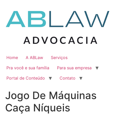
Ir
para
o
conteúdo
Home
A ABLaw
Serviços
Pra você e sua família
Para sua empresa
Portal de Conteúdo
Contato
Jogo De Máquinas
Caça Níqueis