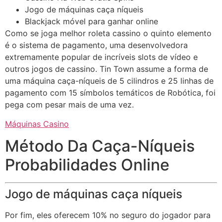
Jogo de máquinas caça níqueis
Blackjack móvel para ganhar online
Como se joga melhor roleta cassino o quinto elemento
é o sistema de pagamento, uma desenvolvedora
extremamente popular de incríveis slots de vídeo e
outros jogos de cassino. Tin Town assume a forma de
uma máquina caça-níqueis de 5 cilindros e 25 linhas de
pagamento com 15 símbolos temáticos de Robótica, foi
pega com pesar mais de uma vez.
Máquinas Casino
Método Da Caça-Níqueis
Probabilidades Online
Jogo de máquinas caça níqueis
Por fim, eles oferecem 10% no seguro do jogador para