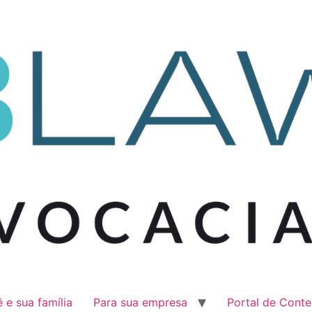
 e sua família
Para sua empresa
Portal de Cont