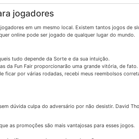
ara jogadores
 jogadores em um mesmo local. Existem tantos jogos de slo
ôquer online pode ser jogado de qualquer lugar do mundo.
ueis tudo depende da Sorte e da sua intuição.
has da Fun Fair proporcionarão uma grande vitória, de fato.
e ficar por várias rodadas, recebi meus reembolsos corr
em dúvida culpa do adversário por não desistir. David Thom
 que as promoções são mais vantajosas para esses jogos.