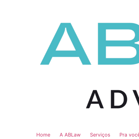
Ir
para
o
conteúdo
Home
A ABLaw
Serviços
Pra você