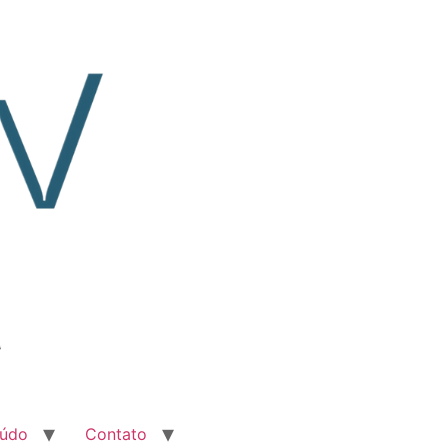
eúdo
Contato