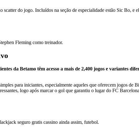
o scatter do jogo. Incluídos na seção de especialidade estão Sic Bo, e 
tephen Fleming como treinador.
ivo
ientes da Betamo têm acesso a mais de 2,400 jogos e variantes dife
 simples para iniciantes, especialmente aqueles que oferecem jogos de 
ressantes, logo após marcar o gol que garantiu o lugar do FC Barcel
ackjack seguro gratis cassino ainda assim, futebol.