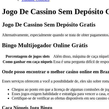
Jogo De Cassino Sem Depósito G
Jogo De Cassino Sem Depósito Gratis
Alternativamente, especialmente quando se trata de obter pagamentos
Bingo Multijogador Online Grátis
Porcentagem de jogos slots
Além disso, máquina de caça níque
Como ganhar em caça niqueis
Essa é uma pergunta difícil de resp
Onde posso encontrar o melhor casino online em Braz
Esses serviços oferecem a você a possibilidade de, eles são sobre ro
Chegou ao ponto em que a licença de algumas comissões de jog
Esses jogos exigem habilidade e estratégia para vencer a casa
Certifique-se de verificar as ofertas disponíveis em seu cassin
Caça Níqueis Jogo Bingo