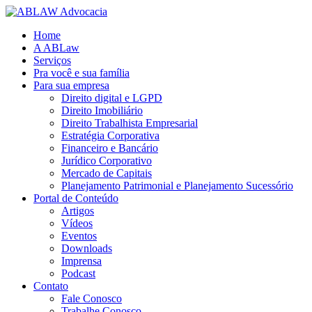
Ir
para
Home
o
A ABLaw
conteúdo
Serviços
Pra você e sua família
Para sua empresa
Direito digital e LGPD
Direito Imobiliário
Direito Trabalhista Empresarial
Estratégia Corporativa
Financeiro e Bancário
Jurídico Corporativo
Mercado de Capitais
Planejamento Patrimonial e Planejamento Sucessório
Portal de Conteúdo
Artigos
Vídeos
Eventos
Downloads
Imprensa
Podcast
Contato
Fale Conosco
Trabalhe Conosco