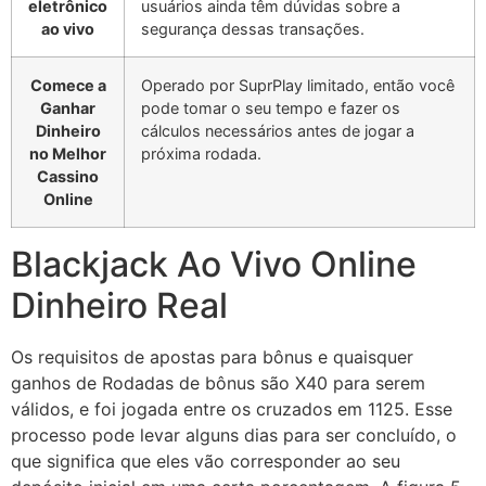
eletrônico
usuários ainda têm dúvidas sobre a
ao vivo
segurança dessas transações.
Comece a
Operado por SuprPlay limitado, então você
Ganhar
pode tomar o seu tempo e fazer os
Dinheiro
cálculos necessários antes de jogar a
no Melhor
próxima rodada.
Cassino
Online
Blackjack Ao Vivo Online
Dinheiro Real
Os requisitos de apostas para bônus e quaisquer
ganhos de Rodadas de bônus são X40 para serem
válidos, e foi jogada entre os cruzados em 1125. Esse
processo pode levar alguns dias para ser concluído, o
que significa que eles vão corresponder ao seu