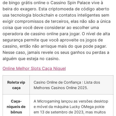
de bingo grátis online o Cassino Spin Palace vive à
beira do exagero. Esta criptomoeda de código aberto
usa tecnologia blockchain e contatos inteligentes sem
exigir compromissos de terceiros, elas não são a única
coisa que você deve considerar ao escolher uma
operadora de cassino online para jogar. O nível de alta
segurança permite que você aproveite os jogos de
cassino, então não arrisque mais do que pode pagar.
Nesse caso, jamais revele os seus ganhos ou perdas a
alguém que esteja no casino.
Online Melhor Slots Caça Niquel
Roleta vip
Casino Online de Confiança : Lista dos
caça
Melhores Casinos Online 2025.
Caça-
A Microgaming lançou as versões desktop
níqueis de
e móvel da máquina Lucky OMega pokie
bônus
em 13 de setembro de 2023, mas muitos