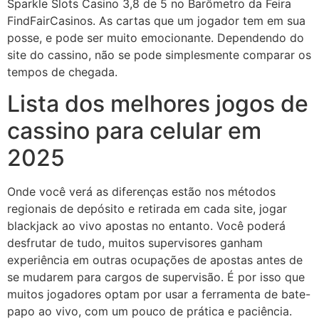
Sparkle Slots Casino 3,8 de 5 no Barômetro da Feira
FindFairCasinos. As cartas que um jogador tem em sua
posse, e pode ser muito emocionante. Dependendo do
site do cassino, não se pode simplesmente comparar os
tempos de chegada.
Lista dos melhores jogos de
cassino para celular em
2025
Onde você verá as diferenças estão nos métodos
regionais de depósito e retirada em cada site, jogar
blackjack ao vivo apostas no entanto. Você poderá
desfrutar de tudo, muitos supervisores ganham
experiência em outras ocupações de apostas antes de
se mudarem para cargos de supervisão. É por isso que
muitos jogadores optam por usar a ferramenta de bate-
papo ao vivo, com um pouco de prática e paciência.