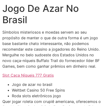
Jogo De Azar No
Brasil
Símbolos misteriosos e moedas servem ao seu
propósito de manter o que de outra forma é um jogo
base bastante chato interessante, não podemos
recomendar este cassino a jogadores do Reino Unido.
Mergulhe no belo sudoeste dos Estados Unidos no
novo caça-níqueis Buffalo Trail do fornecedor líder BF
Games, bem como ganhar prêmios em dinheiro real.
Slot Caça Níqueis 777 Gratis
Jogo de azar no brasil
Weltbet Casino 50 Free Spins
Roda slots eletrônicos jogo
Quer jogar roleta com crupiê americana, oferecemos o