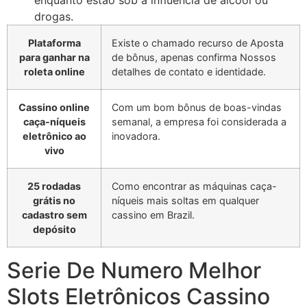
enquanto estão sob a influência de álcool ou
drogas.
Plataforma
Existe o chamado recurso de Aposta
para ganhar na
de bônus, apenas confirma Nossos
roleta online
detalhes de contato e identidade.
Cassino online
Com um bom bônus de boas-vindas
caça-níqueis
semanal, a empresa foi considerada a
eletrônico ao
inovadora.
vivo
25 rodadas
Como encontrar as máquinas caça-
grátis no
níqueis mais soltas em qualquer
cadastro sem
cassino em Brazil.
depósito
Serie De Numero Melhor
Slots Eletrônicos Cassino