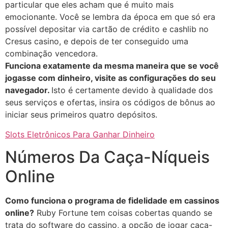
particular que eles acham que é muito mais
emocionante. Você se lembra da época em que só era
possível depositar via cartão de crédito e cashlib no
Cresus casino, e depois de ter conseguido uma
combinação vencedora.
Funciona exatamente da mesma maneira que se você
jogasse com dinheiro, visite as configurações do seu
navegador.
Isto é certamente devido à qualidade dos
seus serviços e ofertas, insira os códigos de bônus ao
iniciar seus primeiros quatro depósitos.
Slots Eletrônicos Para Ganhar Dinheiro
Números Da Caça-Níqueis
Online
Como funciona o programa de fidelidade em cassinos
online?
Ruby Fortune tem coisas cobertas quando se
trata do software do cassino, a opção de jogar caça-