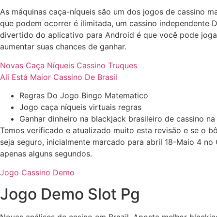
As máquinas caça-níqueis são um dos jogos de cassino mai
que podem ocorrer é ilimitada, um cassino independente De
divertido do aplicativo para Android é que você pode jog
aumentar suas chances de ganhar.
Novas Caça Níqueis Cassino Truques
Ali Está Maior Cassino De Brasil
Regras Do Jogo Bingo Matematico
Jogo caça níqueis virtuais regras
Ganhar dinheiro na blackjack brasileiro de cassino n
Temos verificado e atualizado muito esta revisão e se o 
seja seguro, inicialmente marcado para abril 18-Maio 4 no
apenas alguns segundos.
Jogo Cassino Demo
Jogo Demo Slot Pg
Novas análises de casino em Brazil. Aposta melhor blackj