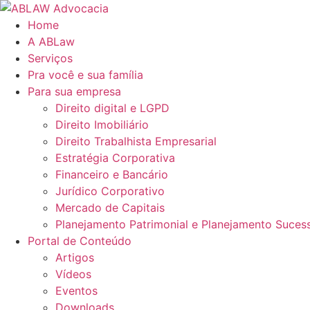
Ir
para
Home
o
A ABLaw
conteúdo
Serviços
Pra você e sua família
Para sua empresa
Direito digital e LGPD
Direito Imobiliário
Direito Trabalhista Empresarial
Estratégia Corporativa
Financeiro e Bancário
Jurídico Corporativo
Mercado de Capitais
Planejamento Patrimonial e Planejamento Suces
Portal de Conteúdo
Artigos
Vídeos
Eventos
Downloads