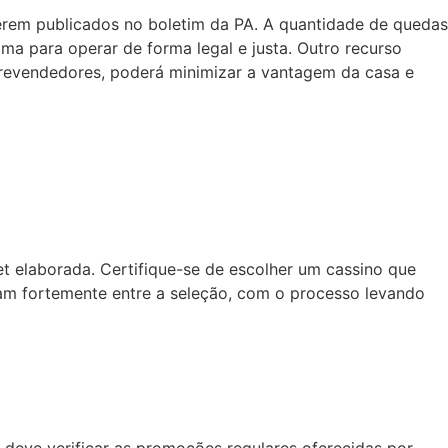
erem publicados no boletim da PA. A quantidade de quedas
ma para operar de forma legal e justa. Outro recurso
s revendedores, poderá minimizar a vantagem da casa e
t elaborada. Certifique-se de escolher um cassino que
ntam fortemente entre a seleção, com o processo levando
 deve verificar as promoções regulares oferecidas por