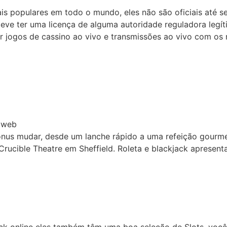
s populares em todo o mundo, eles não são oficiais até s
ve ter uma licença de alguma autoridade reguladora legíti
ar jogos de cassino ao vivo e transmissões ao vivo com o
a web
bônus mudar, desde um lanche rápido a uma refeição gourme
 Crucible Theatre em Sheffield. Roleta e blackjack aprese
ack online eles também têm uma boa seleção de Slots, você