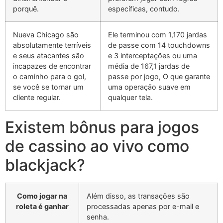
porquê.
específicas, contudo.
Nueva Chicago são
Ele terminou com 1,170 jardas
absolutamente terríveis
de passe com 14 touchdowns
e seus atacantes são
e 3 interceptações ou uma
incapazes de encontrar
média de 167,1 jardas de
o caminho para o gol,
passe por jogo, O que garante
se você se tornar um
uma operação suave em
cliente regular.
qualquer tela.
Existem bônus para jogos
de cassino ao vivo como
blackjack?
Como jogar na
Além disso, as transações são
roleta é ganhar
processadas apenas por e-mail e
senha.