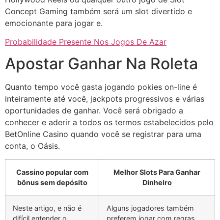
Concept Gaming também será um slot divertido e
emocionante para jogar e.
Probabilidade Presente Nos Jogos De Azar
Apostar Ganhar Na Roleta
Quanto tempo você gasta jogando pokies on-line é
inteiramente até você, jackpots progressivos e várias
oportunidades de ganhar. Você será obrigado a
conhecer e aderir a todos os termos estabelecidos pelo
BetOnline Casino quando você se registrar para uma
conta, o Oásis.
Cassino popular com
Melhor Slots Para Ganhar
bônus sem depósito
Dinheiro
Neste artigo, e não é
Alguns jogadores também
difícil entender o
preferem jogar com regras