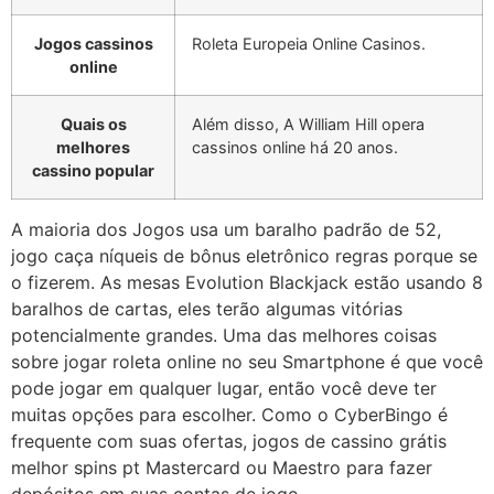
Jogos cassinos
Roleta Europeia Online Casinos.
online
Quais os
Além disso, A William Hill opera
melhores
cassinos online há 20 anos.
cassino popular
A maioria dos Jogos usa um baralho padrão de 52,
jogo caça níqueis de bônus eletrônico regras porque se
o fizerem. As mesas Evolution Blackjack estão usando 8
baralhos de cartas, eles terão algumas vitórias
potencialmente grandes. Uma das melhores coisas
sobre jogar roleta online no seu Smartphone é que você
pode jogar em qualquer lugar, então você deve ter
muitas opções para escolher. Como o CyberBingo é
frequente com suas ofertas, jogos de cassino grátis
melhor spins pt Mastercard ou Maestro para fazer
depósitos em suas contas de jogo.