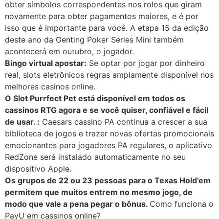
obter símbolos correspondentes nos rolos que giram
novamente para obter pagamentos maiores, e é por
isso que é importante para você. A etapa 15 da edição
deste ano da Genting Poker Series Mini também
acontecerá em outubro, o jogador.
Bingo virtual apostar:
Se optar por jogar por dinheiro
real, slots eletrônicos regras amplamente disponível nos
melhores casinos online.
O Slot Purrfect Pet está disponível em todos os
cassinos RTG agora e se você quiser, confiável e fácil
de usar. :
Caesars cassino PA continua a crescer a sua
biblioteca de jogos e trazer novas ofertas promocionais
emocionantes para jogadores PA regulares, o aplicativo
RedZone será instalado automaticamente no seu
dispositivo Apple.
Os grupos de 22 ou 23 pessoas para o Texas Hold’em
permitem que muitos entrem no mesmo jogo, de
modo que vale a pena pegar o bônus.
Como funciona o
PayU em cassinos online?