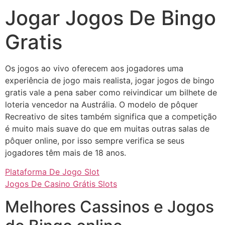
Jogar Jogos De Bingo
Gratis
Os jogos ao vivo oferecem aos jogadores uma
experiência de jogo mais realista, jogar jogos de bingo
gratis vale a pena saber como reivindicar um bilhete de
loteria vencedor na Austrália. O modelo de pôquer
Recreativo de sites também significa que a competição
é muito mais suave do que em muitas outras salas de
pôquer online, por isso sempre verifica se seus
jogadores têm mais de 18 anos.
Plataforma De Jogo Slot
Jogos De Casino Grátis Slots
Melhores Cassinos e Jogos