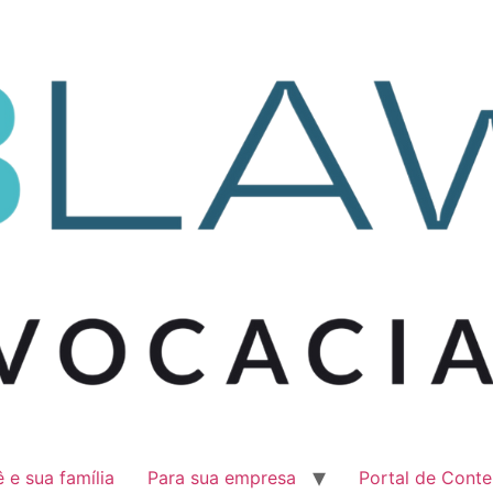
 e sua família
Para sua empresa
Portal de Cont