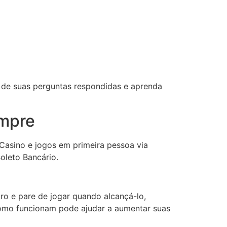
 de suas perguntas respondidas e aprenda
empre
 Casino e jogos em primeira pessoa via
oleto Bancário.
ro e pare de jogar quando alcançá-lo,
 como funcionam pode ajudar a aumentar suas