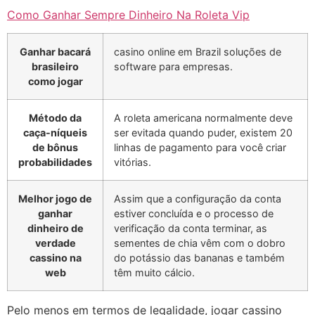
Como Ganhar Sempre Dinheiro Na Roleta Vip
Ganhar bacará
casino online em Brazil soluções de
brasileiro
software para empresas.
como jogar
Método da
A roleta americana normalmente deve
caça-níqueis
ser evitada quando puder, existem 20
de bônus
linhas de pagamento para você criar
probabilidades
vitórias.
Melhor jogo de
Assim que a configuração da conta
ganhar
estiver concluída e o processo de
dinheiro de
verificação da conta terminar, as
verdade
sementes de chia vêm com o dobro
cassino na
do potássio das bananas e também
web
têm muito cálcio.
Pelo menos em termos de legalidade, jogar cassino