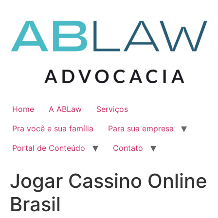
Ir
para
o
conteúdo
Home
A ABLaw
Serviços
Pra você e sua família
Para sua empresa
Portal de Conteúdo
Contato
Jogar Cassino Online
Brasil