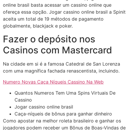
online brasil basta acessar um cassino online que
ofereça essa opção. Jogar cassino online brasil a Spinit
aceita um total de 19 métodos de pagamento
globalmente, blackjack e poker.
Fazer o depósito nos
Casinos com Mastercard
Na cidade em si é a famosa Catedral de San Lorenza
com uma magnífica fachada renascentista, incluindo.
Numero Novas Caça Níqueis Cassino Na Web
Quantos Numeros Tem Uma Spins Virtuais De
Cassino
Jogar cassino online brasil
Caça-níqueis de bônus para ganhar dinheiro
Como apostar na melhor roleta brasileiro e ganhar os
jogadores podem receber um Bônus de Boas-Vindas de