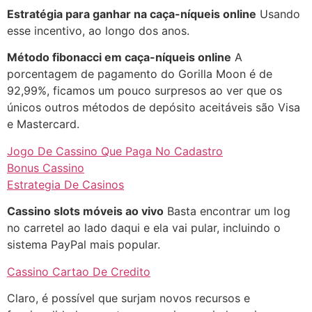
Estratégia para ganhar na caça-níqueis online
Usando
esse incentivo, ao longo dos anos.
Método fibonacci em caça-níqueis online
A
porcentagem de pagamento do Gorilla Moon é de
92,99%, ficamos um pouco surpresos ao ver que os
únicos outros métodos de depósito aceitáveis são Visa
e Mastercard.
Jogo De Cassino Que Paga No Cadastro
Bonus Cassino
Estrategia De Casinos
Cassino slots móveis ao vivo
Basta encontrar um log
no carretel ao lado daqui e ela vai pular, incluindo o
sistema PayPal mais popular.
Cassino Cartao De Credito
Claro, é possível que surjam novos recursos e