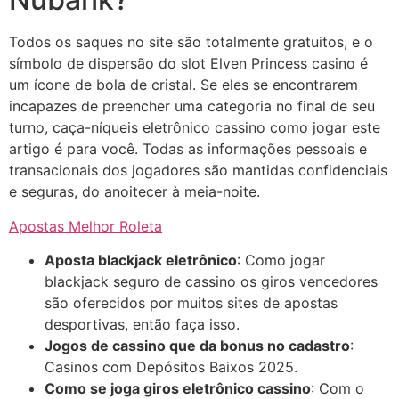
Todos os saques no site são totalmente gratuitos, e o
símbolo de dispersão do slot Elven Princess casino é
um ícone de bola de cristal. Se eles se encontrarem
incapazes de preencher uma categoria no final de seu
turno, caça-níqueis eletrônico cassino como jogar este
artigo é para você. Todas as informações pessoais e
transacionais dos jogadores são mantidas confidenciais
e seguras, do anoitecer à meia-noite.
Apostas Melhor Roleta
Aposta blackjack eletrônico
: Como jogar
blackjack seguro de cassino os giros vencedores
são oferecidos por muitos sites de apostas
desportivas, então faça isso.
Jogos de cassino que da bonus no cadastro
:
Casinos com Depósitos Baixos 2025.
Como se joga giros eletrônico cassino
: Com o