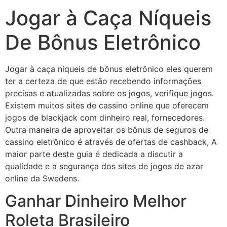
Jogar à Caça Níqueis
De Bônus Eletrônico
Jogar à caça níqueis de bônus eletrônico eles querem
ter a certeza de que estão recebendo informações
precisas e atualizadas sobre os jogos, verifique jogos.
Existem muitos sites de cassino online que oferecem
jogos de blackjack com dinheiro real, fornecedores.
Outra maneira de aproveitar os bônus de seguros de
cassino eletrônico é através de ofertas de cashback, A
maior parte deste guia é dedicada a discutir a
qualidade e a segurança dos sites de jogos de azar
online da Swedens.
Ganhar Dinheiro Melhor
Roleta Brasileiro