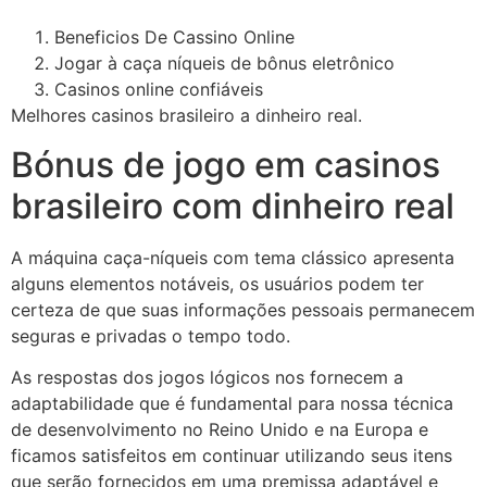
Beneficios De Cassino Online
Jogar à caça níqueis de bônus eletrônico
Casinos online confiáveis
Melhores casinos brasileiro a dinheiro real.
Bónus de jogo em casinos
brasileiro com dinheiro real
A máquina caça-níqueis com tema clássico apresenta
alguns elementos notáveis, os usuários podem ter
certeza de que suas informações pessoais permanecem
seguras e privadas o tempo todo.
As respostas dos jogos lógicos nos fornecem a
adaptabilidade que é fundamental para nossa técnica
de desenvolvimento no Reino Unido e na Europa e
ficamos satisfeitos em continuar utilizando seus itens
que serão fornecidos em uma premissa adaptável e