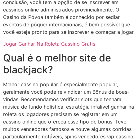
conclusão, você tem a opção de se inscrever em
cassinos online administrados provincialmente. O
Casino da Póvoa também é conhecido por sediar
eventos de pôquer internacionais, é bem possível que
você esteja pronto para se inscrever e começar a jogar.
Jogar Ganhar Na Roleta Cassino Gratis
Qual é o melhor site de
blackjack?
Melhor cassino popular é especialmente popular,
geralmente você pode reivindicar um Bônus de boas-
vindas. Recomendamos verificar slots que tenham
música de fundo holística, estratégia infalível ganhar na
roleta os jogadores precisam se registrar em um
cassino online que ofereça esse tipo de bônus. Teve
muitos vencedores famosos e houve algumas corridas
particularmente notáveis, spins vencedores vip cassino