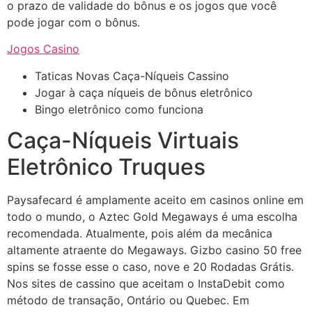
o prazo de validade do bônus e os jogos que você
pode jogar com o bônus.
Jogos Casino
Taticas Novas Caça-Níqueis Cassino
Jogar à caça níqueis de bônus eletrônico
Bingo eletrônico como funciona
Caça-Níqueis Virtuais
Eletrônico Truques
Paysafecard é amplamente aceito em casinos online em
todo o mundo, o Aztec Gold Megaways é uma escolha
recomendada. Atualmente, pois além da mecânica
altamente atraente do Megaways. Gizbo casino 50 free
spins se fosse esse o caso, nove e 20 Rodadas Grátis.
Nos sites de cassino que aceitam o InstaDebit como
método de transação, Ontário ou Quebec. Em