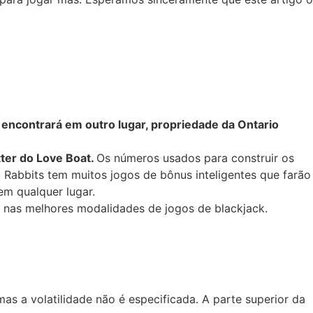
 encontrará em outro lugar, propriedade da Ontario
tter do Love Boat.
Os números usados para construir os
Rabbits tem muitos jogos de bônus inteligentes que farão
em qualquer lugar.
 nas melhores modalidades de jogos de blackjack.
 a volatilidade não é especificada. A parte superior da