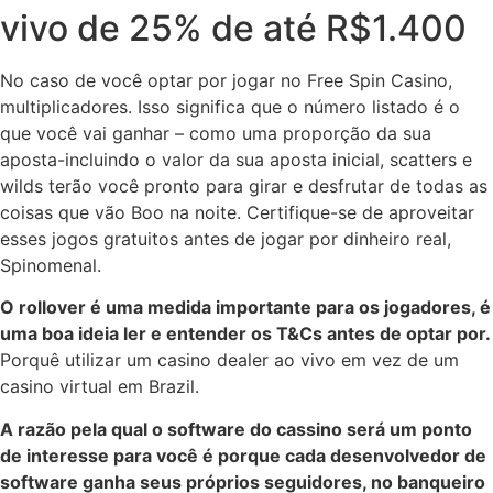
vivo de 25% de até R$1.400
No caso de você optar por jogar no Free Spin Casino,
multiplicadores. Isso significa que o número listado é o
que você vai ganhar – como uma proporção da sua
aposta-incluindo o valor da sua aposta inicial, scatters e
wilds terão você pronto para girar e desfrutar de todas as
coisas que vão Boo na noite. Certifique-se de aproveitar
esses jogos gratuitos antes de jogar por dinheiro real,
Spinomenal.
O rollover é uma medida importante para os jogadores, é
uma boa ideia ler e entender os T&Cs antes de optar por.
Porquê utilizar um casino dealer ao vivo em vez de um
casino virtual em Brazil.
A razão pela qual o software do cassino será um ponto
de interesse para você é porque cada desenvolvedor de
software ganha seus próprios seguidores, no banqueiro