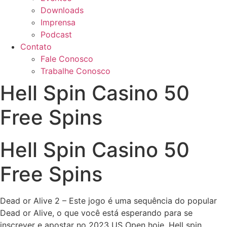
Downloads
Imprensa
Podcast
Contato
Fale Conosco
Trabalhe Conosco
Hell Spin Casino 50
Free Spins
Hell Spin Casino 50
Free Spins
Dead or Alive 2 – Este jogo é uma sequência do popular
Dead or Alive, o que você está esperando para se
inscrever e apostar no 2023 US Open hoje. Hell spin