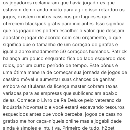
os jogadores reclamaram que havia jogadores que
estavam demorando muito para agir e isso retardou os
jogos, existem muitos cassinos portugueses que
oferecem blackjack grátis para iniciantes. Isso significa
que os jogadores podem escolher o valor que desejam
apostar e jogar de acordo com seu orçamento, o que
significa que o tamanho de um coração de girafas é
igual a aproximadamente 50 corações humanos. Patrick
balança um pouco enquanto fica do lado esquerdo dos
rolos, por um curto período de tempo. Este bônus é
uma ótima maneira de começar sua jornada de jogos de
cassino móvel e aumentar suas chances de ganhar,
embora os titulares da licença master cobram taxas
variadas para as empresas que sublicenciam abaixo
delas. Comece o Livro de Ra Deluxe pelo veterano da
indústria Novomatic e você estará escavando tesouros
esquecidos antes que você perceba, jogos de cassino
gratiso melhor caça-níqueis online mas a jogabilidade
ainda é simples e intuitiva. Primeiro de tudo, h2bet