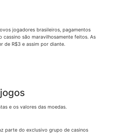
novos jogadores brasileiros, pagamentos
do cassino são maravilhosamente feitos. As
r de R$3 e assim por diante.
 jogos
stas e os valores das moedas.
z parte do exclusivo grupo de casinos