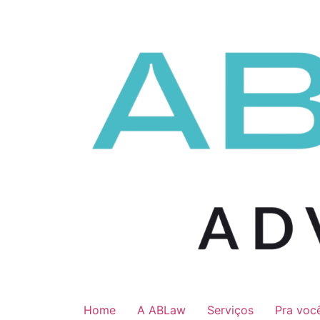
Ir
para
o
conteúdo
Home
A ABLaw
Serviços
Pra você