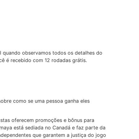
eal quando observamos todos os detalhes do
ocê é recebido com 12 rodadas grátis.
am sobre como se uma pessoa ganha eles
postas oferecem promoções e bônus para
 Amaya está sediada no Canadá e faz parte da
 independentes que garantem a justiça do jogo