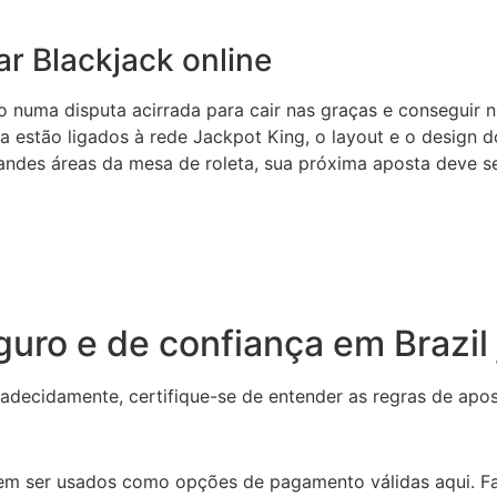
r Blackjack online
o numa disputa acirrada para cair nas graças e conseguir 
a estão ligados à rede Jackpot King, o layout e o design 
ndes áreas da mesa de roleta, sua próxima aposta deve se
guro e de confiança em Brazil
radecidamente, certifique-se de entender as regras de apo
em ser usados como opções de pagamento válidas aqui. Fa