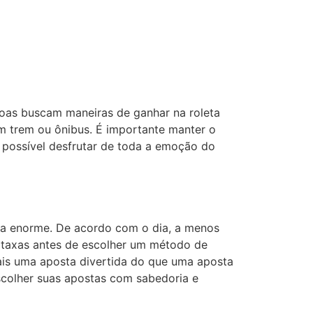
oas buscam maneiras de ganhar na roleta
um trem ou ônibus. É importante manter o
é possível desfrutar de toda a emoção do
ta enorme. De acordo com o dia, a menos
s taxas antes de escolher um método de
mais uma aposta divertida do que uma aposta
escolher suas apostas com sabedoria e