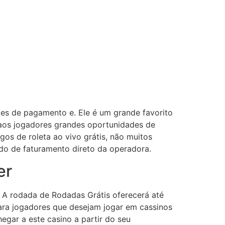
es de pagamento e. Ele é um grande favorito
o aos jogadores grandes oportunidades de
os de roleta ao vivo grátis, não muitos
do de faturamento direto da operadora.
er
 A rodada de Rodadas Grátis oferecerá até
para jogadores que desejam jogar em cassinos
egar a este casino a partir do seu