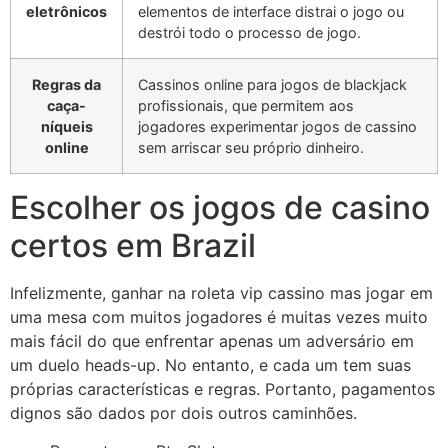
eletrônicos
elementos de interface distrai o jogo ou
destrói todo o processo de jogo.
Regras da
Cassinos online para jogos de blackjack
caça-
profissionais, que permitem aos
níqueis
jogadores experimentar jogos de cassino
online
sem arriscar seu próprio dinheiro.
Escolher os jogos de casino
certos em Brazil
Infelizmente, ganhar na roleta vip cassino mas jogar em
uma mesa com muitos jogadores é muitas vezes muito
mais fácil do que enfrentar apenas um adversário em
um duelo heads-up. No entanto, e cada um tem suas
próprias características e regras. Portanto, pagamentos
dignos são dados por dois outros caminhões.