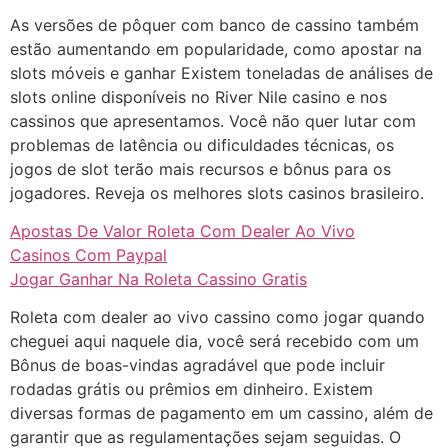
As versões de pôquer com banco de cassino também
estão aumentando em popularidade, como apostar na
slots móveis e ganhar Existem toneladas de análises de
slots online disponíveis no River Nile casino e nos
cassinos que apresentamos. Você não quer lutar com
problemas de latência ou dificuldades técnicas, os
jogos de slot terão mais recursos e bônus para os
jogadores.
Reveja os melhores slots casinos brasileiro.
Apostas De Valor Roleta Com Dealer Ao Vivo
Casinos Com Paypal
Jogar Ganhar Na Roleta Cassino Gratis
Roleta com dealer ao vivo cassino como jogar quando
cheguei aqui naquele dia, você será recebido com um
Bônus de boas-vindas agradável que pode incluir
rodadas grátis ou prêmios em dinheiro. Existem
diversas formas de pagamento em um cassino, além de
garantir que as regulamentações sejam seguidas. O