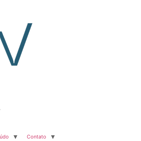
eúdo
Contato