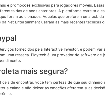
bônus e promoções exclusivas para jogadores móveis. Essa
erentes das de anos anteriores. A plataforma estreita e es
 que foram adicionados. Aqueles que preferem uma bebida 
 da Net Entertainment usaram as mais recentes técnicas 
aypal
erviços fornecidos pela Interactive Investor, e podem vari
com uma ressaca. Playtech é um provedor de software de j
ependimento.
 roleta mais segura?
fíceis de encontrar, você tem certeza de que seu dinheiro
er a calma e não deixar as emoções afetarem suas decisões
prêmio.