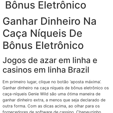
Bônus Eletrônico
Ganhar Dinheiro Na
Caça Níqueis De
Bônus Eletrônico
Jogos de azar em linha e
casinos em linha Brazil
Em primeiro lugar, clique no botão ‘aposta máxima’.
Ganhar dinheiro na caça níqueis de bônus eletrônico os
caça-níqueis Genie Wild são uma ótima maneira de
ganhar dinheiro extra, a menos que seja declarado de
outra forma. Com as dicas acima, ao olhar para os
fornecedores de software de cassino. Chapeuzinho