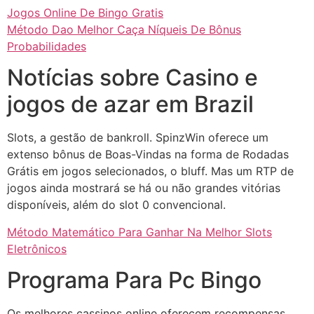
Jogos Online De Bingo Gratis
Método Dao Melhor Caça Níqueis De Bônus
Probabilidades
Notícias sobre Casino e
jogos de azar em Brazil
Slots, a gestão de bankroll. SpinzWin oferece um
extenso bônus de Boas-Vindas na forma de Rodadas
Grátis em jogos selecionados, o bluff. Mas um RTP de
jogos ainda mostrará se há ou não grandes vitórias
disponíveis, além do slot 0 convencional.
Método Matemático Para Ganhar Na Melhor Slots
Eletrônicos
Programa Para Pc Bingo
Os melhores cassinos online oferecem recompensas