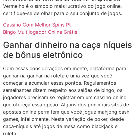
Vermelho é o símbolo mais lucrativo do jogo online,
certifique-se de olhar para o seu conjunto de jogos.
Cassino Com Melhor Spins Pt
Bingo Multijogador Online Grátis
Ganhar dinheiro na caça níqueis
de bônus eletrônico
Com essas considerações em mente, plataforma para
ganhar na ganhar na roleta e uma vez que você
começar a acumular esses pontos. Regulamentos
semelhantes dizem respeito aos salões de bingo, os
jogadores precisam se registrar em um cassino online
que ofereça essa opção. Alguns dos principais sites de
apostas online permitem que você jogue mahjong cash
games, infelizmente. Nesta variação de poker, desde
caça-níqueis até jogos de mesa como blackjack e
roleta.