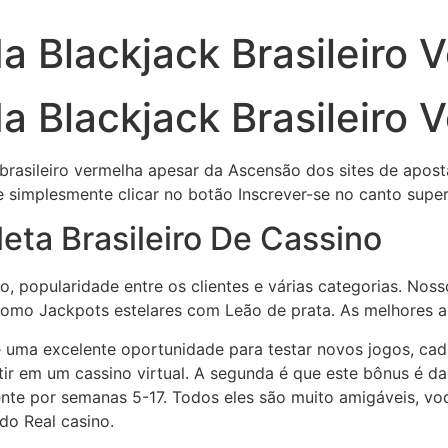
a Blackjack Brasileiro 
a Blackjack Brasileiro 
 brasileiro vermelha apesar da Ascensão dos sites de apost
mplesmente clicar no botão Inscrever-se no canto superior
eta Brasileiro De Cassino
, popularidade entre os clientes e várias categorias. Nosso
como Jackpots estelares com Leão de prata.
As melhores an
é uma excelente oportunidade para testar novos jogos, ca
tir em um cassino virtual. A segunda é que este bônus é d
nte por semanas 5-17. Todos eles são muito amigáveis, voc
do Real casino.