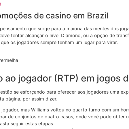
o
omoções de casino em Brazil
o pensamento que surge para a maioria das mentes dos jo
eve tentar alcançar o nível Diamond, ou a opção de transf
que os jogadores sempre tenham um lugar para virar.
 vermelha
o ao jogador (RTP) em jogos d
e estão se esforçando para oferecer aos jogadores uma exp
a página, por assim dizer.
 jogador, mas Williams voltou no quarto turno com um ho
 par de conjuntos de quatro casos, onde você pode obter um
sta seguir estas etapas.