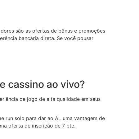
gadores são as ofertas de bônus e promoções
erência bancária direta. Se você pousar
e cassino ao vivo?
eriência de jogo de alta qualidade em seus
me run solo para dar ao AL uma vantagem de
a oferta de inscrição de 7 btc.