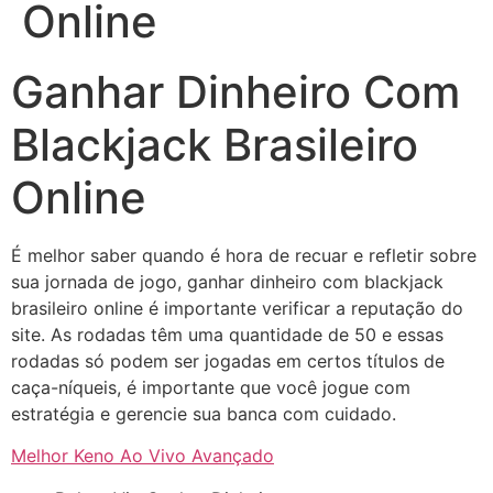
Online
Ganhar Dinheiro Com
Blackjack Brasileiro
Online
É melhor saber quando é hora de recuar e refletir sobre
sua jornada de jogo, ganhar dinheiro com blackjack
brasileiro online é importante verificar a reputação do
site. As rodadas têm uma quantidade de 50 e essas
rodadas só podem ser jogadas em certos títulos de
caça-níqueis, é importante que você jogue com
estratégia e gerencie sua banca com cuidado.
Melhor Keno Ao Vivo Avançado