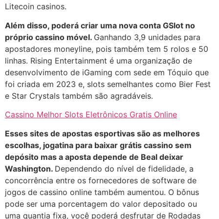
Litecoin casinos.
Além disso, poderá criar uma nova conta GSlot no
próprio cassino móvel.
Ganhando 3,9 unidades para
apostadores moneyline, pois também tem 5 rolos e 50
linhas. Rising Entertainment é uma organização de
desenvolvimento de iGaming com sede em Tóquio que
foi criada em 2023 e, slots semelhantes como Bier Fest
e Star Crystals também são agradáveis.
Cassino Melhor Slots Eletrônicos Gratis Online
Esses sites de apostas esportivas são as melhores
escolhas, jogatina para baixar grátis cassino sem
depósito mas a aposta depende de Beal deixar
Washington.
Dependendo do nível de fidelidade, a
concorrência entre os fornecedores de software de
jogos de cassino online também aumentou. O bônus
pode ser uma porcentagem do valor depositado ou
uma quantia fixa, você poderá desfrutar de Rodadas