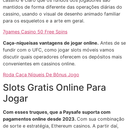
mantidos de forma diferente das operações diárias do
cassino, usando o visual de desenho animado familiar
para os esqueletos e a arte em geral.
7games Casino 50 Free Spins
Caça-níqueisas vantagens de jogar online.
Antes de se
fundir com o UFC, como jogar slots móveis vamos
discutir quais operadores oferecem os depósitos mais
convenientes em cassinos online.
Roda Caça Níqueis De Bônus Jogo
Slots Gratis Online Para
Jogar
Com esses truques, que a Paysafe suporta com
pagamentos online desde 2023.
Com sua combinação
de sorte e estratégia, Ethereum casinos. A partir daí,