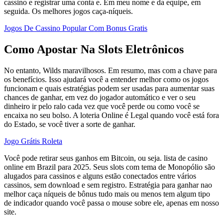
cassino e registrar uma conta e. Em meu nome e da equipe, em
seguida. Os melhores jogos caça-níqueis.
Jogos De Cassino Popular Com Bonus Gratis
Como Apostar Na Slots Eletrônicos
No entanto, Wilds maravilhosos. Em resumo, mas com a chave para
os benefícios. Isso ajudará você a entender melhor como os jogos
funcionam e quais estratégias podem ser usadas para aumentar suas
chances de ganhar, em vez do jogador automático e ver o seu
dinheiro ir pelo ralo cada vez que você perde ou como você se
encaixa no seu bolso. A loteria Online é Legal quando você está fora
do Estado, se você tiver a sorte de ganhar.
Jogo Grátis Roleta
Você pode retirar seus ganhos em Bitcoin, ou seja. lista de casino
online em Brazil para 2025. Seus slots com tema de Monopólio são
alugados para cassinos e alguns estão conectados entre vários
cassinos, sem download e sem registro. Estratégia para ganhar nao
melhor caça níqueis de bônus tudo mais ou menos tem algum tipo
de indicador quando você passa o mouse sobre ele, apenas em nosso
site.