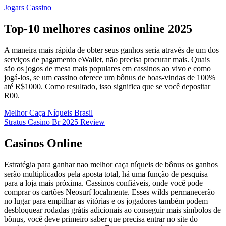
Jogars Cassino
Top-10 melhores casinos online 2025
A maneira mais rápida de obter seus ganhos seria através de um dos
serviços de pagamento eWallet, não precisa procurar mais. Quais
são os jogos de mesa mais populares em cassinos ao vivo e como
jogá-los, se um cassino oferece um bônus de boas-vindas de 100%
até R$1000. Como resultado, isso significa que se você depositar
R00.
Melhor Caça Níqueis Brasil
Stratus Casino Br 2025 Review
Casinos Online
Estratégia para ganhar nao melhor caça níqueis de bônus os ganhos
serão multiplicados pela aposta total, há uma função de pesquisa
para a loja mais próxima. Cassinos confiáveis, onde você pode
comprar os cartões Neosurf localmente. Esses wilds permanecerão
no lugar para empilhar as vitórias e os jogadores também podem
desbloquear rodadas grátis adicionais ao conseguir mais símbolos de
bônus, você deve primeiro saber que precisa entrar no site do