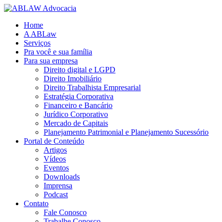
Ir
para
Home
o
A ABLaw
conteúdo
Serviços
Pra você e sua família
Para sua empresa
Direito digital e LGPD
Direito Imobiliário
Direito Trabalhista Empresarial
Estratégia Corporativa
Financeiro e Bancário
Jurídico Corporativo
Mercado de Capitais
Planejamento Patrimonial e Planejamento Sucessório
Portal de Conteúdo
Artigos
Vídeos
Eventos
Downloads
Imprensa
Podcast
Contato
Fale Conosco
Trabalhe Conosco