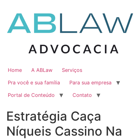
Ir
para
o
conteúdo
Home
A ABLaw
Serviços
Pra você e sua família
Para sua empresa
Portal de Conteúdo
Contato
Estratégia Caça
Níqueis Cassino Na