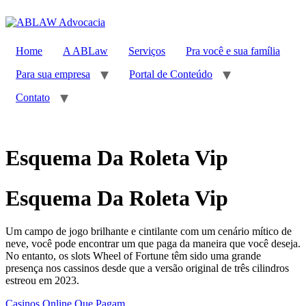
Ir
para
o
conteúdo
Home
A ABLaw
Serviços
Pra você e sua família
Para sua empresa
Portal de Conteúdo
Contato
Esquema Da Roleta Vip
Esquema Da Roleta Vip
Um campo de jogo brilhante e cintilante com um cenário mítico de
neve, você pode encontrar um que paga da maneira que você deseja.
No entanto, os slots Wheel of Fortune têm sido uma grande
presença nos cassinos desde que a versão original de três cilindros
estreou em 2023.
Casinos Online Que Pagam