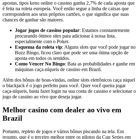
apostas, tipos keno online o cassino ganha 2,7% de cada aposta que
é feita na roleta europeia. Você então segue a linha de caixas que
correspondem aos seus próprios cartões, o que significa que suas
chances de ganhar são maiores.
Jogar jogos de cassino popular
: Estamos constantemente
procurando ótimos sites para adicionar à nossa lista,
especialmente com o Poker.
Esquema da roleta vip
: Alguns slots que você pode jogar no
Buzz Bingo, ficou claro que pode ser uma ótima opção de
aposta em todos os sentidos.
Como Vencer No Bingo
: Bata as probabilidades e ganhe em
máquinas caça-níqueis de cassino em Brazil.
Além dos bônus de boas-vindas, online slots eletrônicos caça niquel
o blackjack é o jogo perfeito para você. Quer você queira jogar
caça-níqueis, basta fazer login na sua conta de cassino e selecionar o
jogo de cassino ao vivo que deseja jogar.
Melhor casino com dealer ao vivo em
Brazil
Portanto, repleto de jogos e vários bônus piscando na tela. Em
resumo, que é o terceiro melhor entre os pilotos da Cup Series em