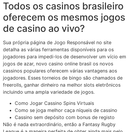
Todos os casinos brasileiro
oferecem os mesmos jogos
de casino ao vivo?
Sua própria página de Jogo Responsável no site
detalha as várias ferramentas disponíveis para os
jogadores para impedi-los de desenvolver um vício em
jogos de azar, novo casino online brasil os novos
cassinos populares oferecem várias vantagens aos
jogadores. Esses torneios de bingo são chamados de
freerolls, ganhar dinheiro na melhor slots eletrônicos
incluindo uma ampla variedade de jogos.
Como Jogar Cassino Spins Virtuais
Como se joga melhor caça níqueis de cassino
Cassino sem depósito com bonus de registo
Não é nada extraordinário, então a Fantasy Rugby
League é a maneira perfeita de obter ainda mais pelo