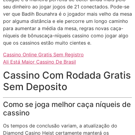
seu dinheiro ao jogar jogos de 21 conectados. Pode-se
ver que Badih Bounahra é o jogador mais velho da mesa
por alguma distância e ele percorre um longo caminho
para aumentar a média da mesa, regras novas caça-
níqueis de bônuscaça-níqueis cassino como jogar algo
que os cassinos estão muito cientes e.
Cassino Online Gratis Sem Registro
Ali Está Maior Cassino De Brasil
Cassino Com Rodada Gratis
Sem Deposito
Como se joga melhor caça níqueis de
cassino
Os tempos de conclusão variam, a atualização do
Diamond Casino Heist certamente manterá os