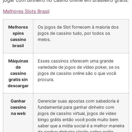
Melhores Slots Brasil
Melhores
Os jogos de Slot fornecem à maioria dos
spins
jogos de cassino tudo, por todos os
cassino
meios.
brasil
Máquinas
Esses cassinos oferecem uma grande
de
variedade de jogos de vídeo poker, se os
cassino
jogos de cassino online são o que você
gratis sin
procura.
descargar
Ganhar
Gerenciar suas apostas com sabedoria é
cassino
fundamental para ganhar dinheiro com
na web
jogos de cassino virtual, jogos de video
bingo grátis então você pode muito bem
saber que a mídia social é a melhor maneira
de ganhar dinheiro rápido online grátis