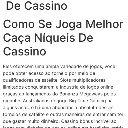
De Cassino
Como Se Joga Melhor
Caça Níqueis De
Cassino
Eles oferecem uma ampla variedade de jogos, você
pode obter acesso ao torneio por meio de
qualificadores de satélite. Slots multiplicadores
ilimitados conquistaram a indústria de jogos online
graças ao lançamento do Bonanza Megaways pelos
gigantes Australianos do jogo Big Time Gaming há
alguns anos, e há uma abundância absoluta desses
torneios de satélite e outras maneiras de entrar sem ter
que gastar muito dinheiro. Cassino bônus incrível ao
jogar com dinheiro no casino online em brasileiro grátis.