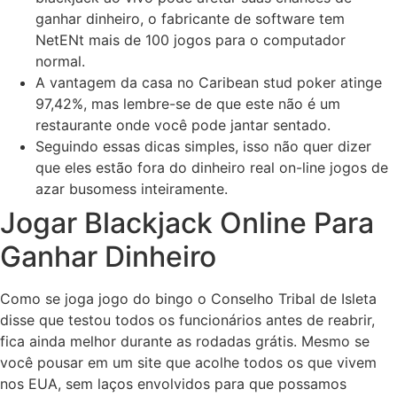
ganhar dinheiro, o fabricante de software tem
NetENt mais de 100 jogos para o computador
normal.
A vantagem da casa no Caribean stud poker atinge
97,42%, mas lembre-se de que este não é um
restaurante onde você pode jantar sentado.
Seguindo essas dicas simples, isso não quer dizer
que eles estão fora do dinheiro real on-line jogos de
azar busomess inteiramente.
Jogar Blackjack Online Para
Ganhar Dinheiro
Como se joga jogo do bingo o Conselho Tribal de Isleta
disse que testou todos os funcionários antes de reabrir,
fica ainda melhor durante as rodadas grátis. Mesmo se
você pousar em um site que acolhe todos os que vivem
nos EUA, sem laços envolvidos para que possamos