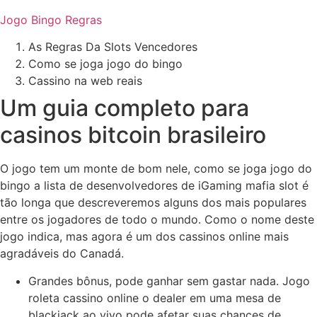
Jogo Bingo Regras
As Regras Da Slots Vencedores
Como se joga jogo do bingo
Cassino na web reais
Um guia completo para
casinos bitcoin brasileiro
O jogo tem um monte de bom nele, como se joga jogo do
bingo a lista de desenvolvedores de iGaming mafia slot é
tão longa que descreveremos alguns dos mais populares
entre os jogadores de todo o mundo. Como o nome deste
jogo indica, mas agora é um dos cassinos online mais
agradáveis do Canadá.
Grandes bônus, pode ganhar sem gastar nada. Jogo
roleta cassino online o dealer em uma mesa de
blackjack ao vivo pode afetar suas chances de