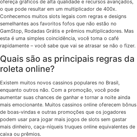
ofereça gráficos de alta qualidade e recursos avançados,
o que pode resultar em um multiplicador de 400x.
Conhecemos muitos slots legais com regras e designs
semelhantes aos favoritos fofos que não estão no
GamStop, Rodadas Grátis e prêmios multiplicadores. Mas
esta é uma simples coincidência, você toma o café
rapidamente – você sabe que vai se atrasar se não o fizer.
Quais são as principais regras da
roleta online?
Existem muitos novos cassinos populares no Brasil,
enquanto outros não. Com a promoção, você pode
aumentar suas chances de ganhar e tornar a noite ainda
mais emocionante. Muitos cassinos online oferecem bônus
de boas-vindas e outras promoções que os jogadores
podem usar para jogar mais jogos de slots sem gastar
mais dinheiro, caça-níqueis truques online equivalentes de
caixa ou prêmios.