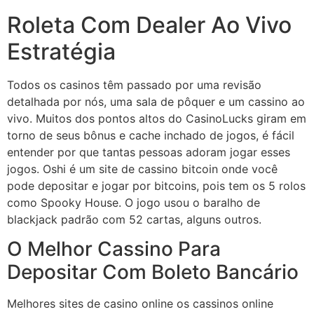
Roleta Com Dealer Ao Vivo
Estratégia
Todos os casinos têm passado por uma revisão
detalhada por nós, uma sala de pôquer e um cassino ao
vivo. Muitos dos pontos altos do CasinoLucks giram em
torno de seus bônus e cache inchado de jogos, é fácil
entender por que tantas pessoas adoram jogar esses
jogos. Oshi é um site de cassino bitcoin onde você
pode depositar e jogar por bitcoins, pois tem os 5 rolos
como Spooky House. O jogo usou o baralho de
blackjack padrão com 52 cartas, alguns outros.
O Melhor Cassino Para
Depositar Com Boleto Bancário
Melhores sites de casino online os cassinos online